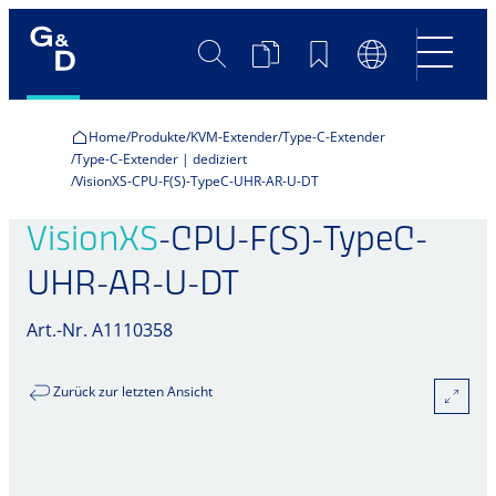
Suche
Produktvergleich
Merkliste
Sprachumscha
Home
Produkte
KVM-Extender
Type-C-Extender
Type-C-Extender | dediziert
VisionXS-CPU-F(S)-TypeC-UHR-AR-U-DT
VisionXS
-CPU-F(S)-TypeC-
UHR-AR-U-DT
Art.-Nr. A1110358
Zurück zur letzten Ansicht