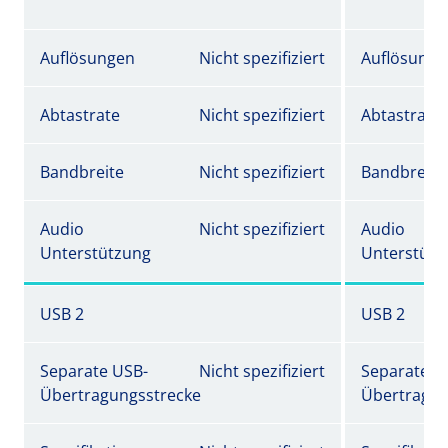
Auflösungen
Nicht spezifiziert
Auflösunge
Abtastrate
Nicht spezifiziert
Abtastrate
Bandbreite
Nicht spezifiziert
Bandbreite
Audio
Nicht spezifiziert
Audio
Unterstützung
Unterstütz
USB 2
USB 2
Separate USB-
Nicht spezifiziert
Separate U
Übertragungsstrecke
Übertragun