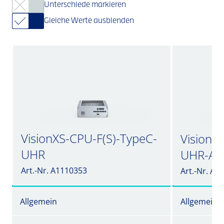
Unterschiede markieren
Gleiche Werte ausblenden
VisionXS-CPU-F(S)-TypeC-
VisionX
UHR
UHR-A
Art.-Nr. A1110353
Art.-Nr. A1
Allgemein
Allgemein