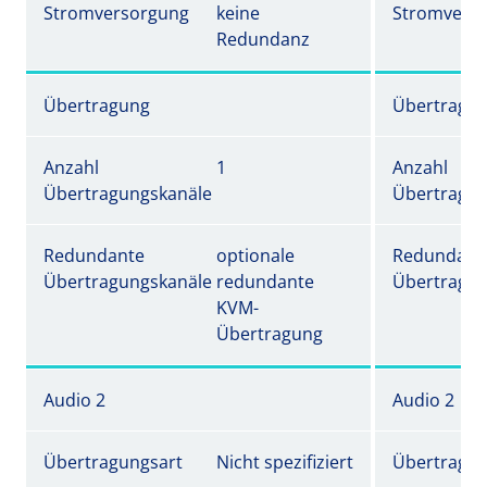
Stromversorgung
keine
Stromvers
Redundanz
Übertragung
Übertragu
Anzahl
1
Anzahl
Übertragungskanäle
Übertragun
Redundante
optionale
Redundant
Übertragungskanäle
redundante
Übertragun
KVM-
Übertragung
Audio 2
Audio 2
Übertragungsart
Nicht spezifiziert
Übertragun