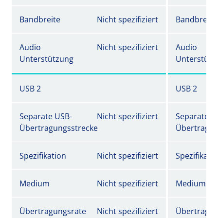
Bandbreite
Nicht spezifiziert
Bandbreite
Audio
Nicht spezifiziert
Audio
Unterstützung
Unterstütz
USB 2
USB 2
Separate USB-
Nicht spezifiziert
Separate U
Übertragungsstrecke
Übertragun
Spezifikation
Nicht spezifiziert
Spezifikati
Medium
Nicht spezifiziert
Medium
Übertragungsrate
Nicht spezifiziert
Übertragun