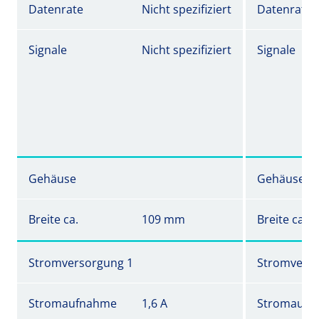
Datenrate
Nicht spezifiziert
Datenrate
Signale
Nicht spezifiziert
Signale
Gehäuse
Gehäuse
Breite ca.
109 mm
Breite ca.
Stromversorgung 1
Stromverso
Stromaufnahme
1,6 A
Stromaufn