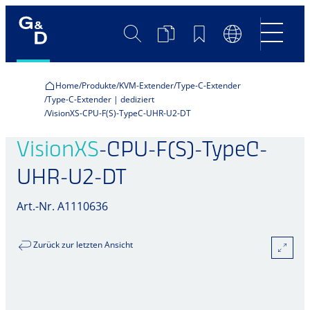
Suche
Produktvergleich
Merkliste
Sprachumscha
Home
Produkte
KVM-Extender
Type-C-Extender
Type-C-Extender | dediziert
VisionXS-CPU-F(S)-TypeC-UHR-U2-DT
VisionXS
-CPU-F(S)-TypeC-
UHR-U2-DT
Art.-Nr. A1110636
Zurück zur letzten Ansicht