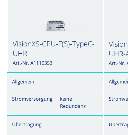
VisionXS-CPU-F(S)-TypeC-
VisionX
UHR
UHR-A
Art.-Nr. A1110353
Art.-Nr. A1
Allgemein
Allgemein
Stromversorgung
keine
Stromvers
Redundanz
Übertragung
Übertragu