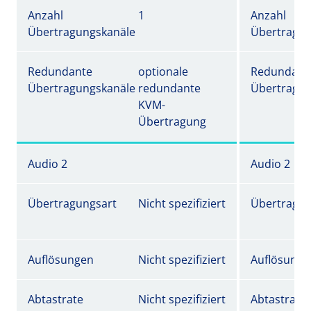
Anzahl
1
Anzahl
Übertragungskanäle
Übertragun
Redundante
optionale
Redundant
Übertragungskanäle
redundante
Übertragun
KVM-
Übertragung
Audio 2
Audio 2
Übertragungsart
Nicht spezifiziert
Übertragun
Auflösungen
Nicht spezifiziert
Auflösunge
Abtastrate
Nicht spezifiziert
Abtastrate