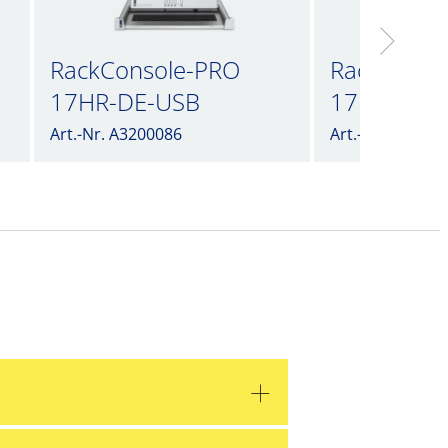
RackConsole-PRO
RackConso
17HR-DE-USB
17HR-ES-
Art.-Nr. A3200086
Art.-Nr. A32000