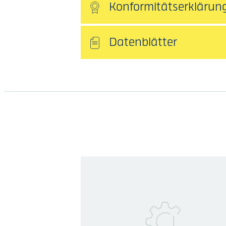
Konformitätserklärun
Datenblätter