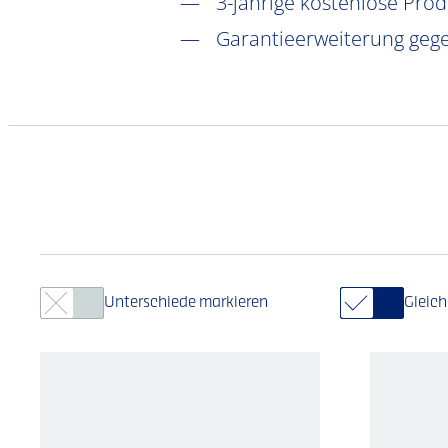
3-jährige kostenlose Pro
Garantieerweiterung gege
Unterschiede markieren
Gleic