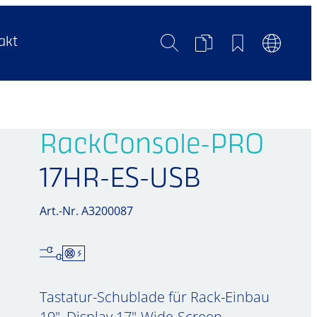
Suche
Produktvergleich
Merkliste
Sprachum
akt
RackConsole-PRO
17HR-ES-USB
Art.-Nr. A3200087
Tastatur-Schublade für Rack-Einbau
19", Display 17"-Wide-Screen,