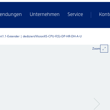
endungen
Unternehmen
Service
Kont
rt1.1-Extender | dediziert
VisionXS-CPU-F(S)-DP-HR-DH-A-U
Zoom