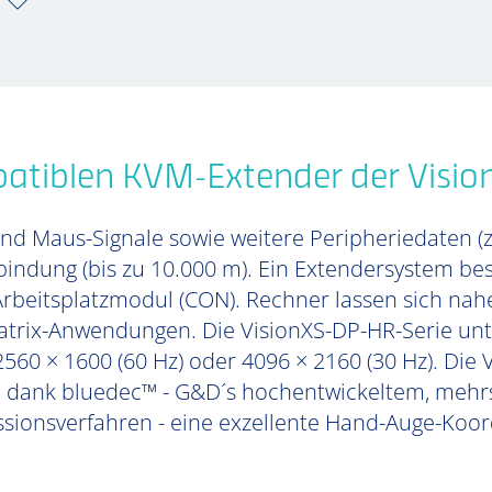
patiblen KVM-Extender der Visio
und Maus-Signale sowie weitere Peripheriedaten (
rbindung (bis zu 10.000 m). Ein Extendersystem 
beitsplatzmodul (CON). Rechner lassen sich nahe
Matrix-Anwendungen. Die VisionXS-DP-HR-Serie unte
560 × 1600 (60 Hz) oder 4096 × 2160 (30 Hz). Die
n dank bluedec™ - G&D´s hochentwickeltem, mehrs
ionsverfahren - eine exzellente Hand-Auge-Koor