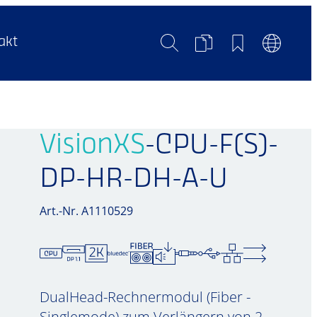
Suche
Produktvergleich
Merkliste
Sprachum
akt
VisionXS
-CPU-F(S)-
DP-HR-DH-A-U
Art.-Nr. A1110529
DualHead-Rechnermodul (Fiber -
Singlemode) zum Verlängern von 2