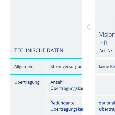
Visio
HR
TECHNISCHE DATEN
Art.-Nr
Allgemein
Stromversorgung
keine R
Übertragung
Anzahl
1
Übertragungskanäle
Redundante
optiona
Übertragungskanäle
Übertra