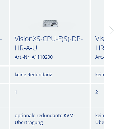
-
VisionXS-CPU-F(S)-DP-
VisionXS-C
HR-A-U
HR-A-U2
Art.-Nr. A1110290
Art.-Nr. A11105
keine Redundanz
keine Redunda
1
2
optionale redundante KVM-
keine Redunda
Übertragung
Übertragung