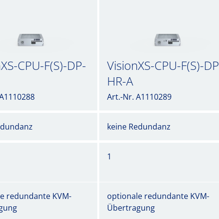
nXS-CPU-F(S)-DP-
VisionXS-CPU-F(S)-DP
HR-A
. A1110288
Art.-Nr. A1110289
edundanz
keine Redundanz
1
le redundante KVM-
optionale redundante KVM-
gung
Übertragung