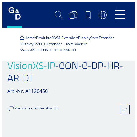
Suche
Produktvergleich
Merkliste
Sprachumscha
Home
Produkte
KVM-Extender
DisplayPort-Extender
DisplayPort1.1-Extender | KVM-over-IP
VisionXS-IP-CON-C-DP-HR-AR-DT
VisionXS-IP
-CON-C-DP-HR-
AR-DT
Art.-Nr. A1120450
Zurück zur letzten Ansicht