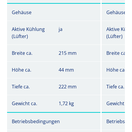
Gehäuse
Gehäuse
Aktive Kühlung
ja
Aktive Küh
(Lüfter)
(Lüfter)
Breite ca.
215 mm
Breite ca.
Höhe ca.
44 mm
Höhe ca.
Tiefe ca.
222 mm
Tiefe ca.
Gewicht ca.
1,72 kg
Gewicht ca.
Betriebsbedingungen
Betriebsbe