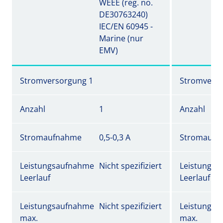
WEEE (reg. no.
DE30763240)
IEC/EN 60945 -
Marine (nur
EMV)
Stromversorgung 1
Stromverso
Anzahl
1
Anzahl
Stromaufnahme
0,5-0,3 A
Stromaufn
Leistungsaufnahme
Nicht spezifiziert
Leistungs
Leerlauf
Leerlauf
Leistungsaufnahme
Nicht spezifiziert
Leistungs
max.
max.