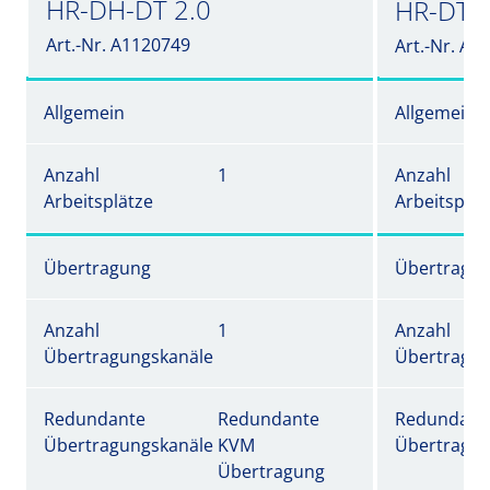
HR-DH-DT 2.0
HR-DT 2
Art.-Nr. A1120749
Art.-Nr. A1
Allgemein
Allgemein
Anzahl
1
Anzahl
Arbeitsplätze
Arbeitsplät
Übertragung
Übertragu
Anzahl
1
Anzahl
Übertragungskanäle
Übertragun
Redundante
Redundante
Redundant
Übertragungskanäle
KVM
Übertragun
Übertragung