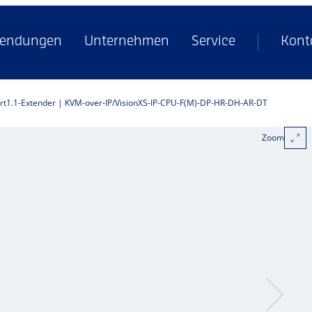
endungen
Unternehmen
Service
Kont
rt1.1-Extender | KVM-over-IP
VisionXS-IP-CPU-F(M)-DP-HR-DH-AR-DT
Zoom