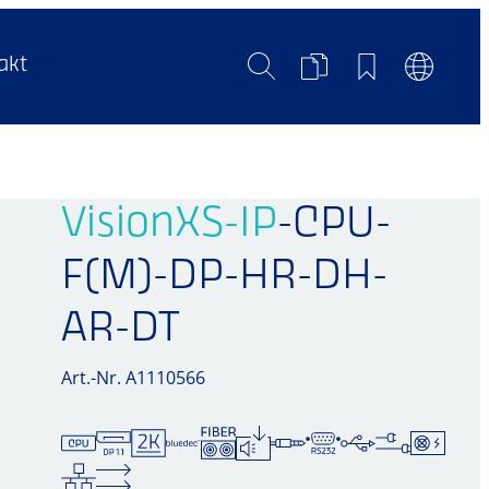
Suche
Produktvergleich
Merkliste
Sprachum
akt
VisionXS-IP
-CPU-
F(M)-DP-HR-DH-
AR-DT
Art.-Nr. A1110566