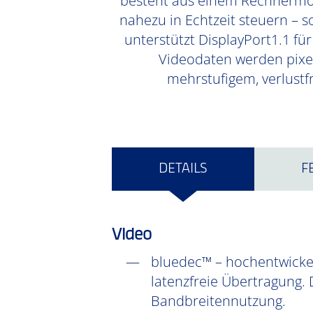
besteht aus einem Rechnermod
nahezu in Echtzeit steuern – 
unterstützt DisplayPort1.1 fü
Videodaten werden pixel
mehrstufigem, verlust
DETAILS
F
Video
bluedec™ – hochentwickel
latenzfreie Übertragung. 
Bandbreitennutzung.