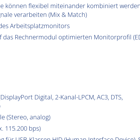
e können flexibel miteinander kombiniert werden
nale verarbeiten (Mix & Match)
des Arbeitsplatzmonitors
uf das Rechnermodul optimierten Monitorprofil (ED
isplayPort Digital, 2-Kanal-LPCM, AC3, DTS,
)
e (Stereo, analog)
. 115.200 bps)
g für USB-Klassen HID (Human Interface Device)