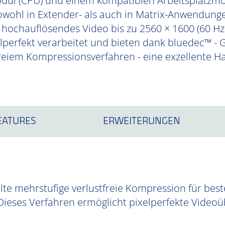
ul (CPU) und einem kompatiblen Arbeitsplatzmod
sowohl in Extender- als auch in Matrix-Anwendunge
r hochauflösendes Video bis zu 2560 × 1600 (60 Hz)
perfekt verarbeitet und bieten dank bluedec™ -
freiem Kompressionsverfahren - eine exzellente H
EATURES
ERWEITERUNGEN
te mehrstufige verlustfreie Kompression für best
Dieses Verfahren ermöglicht pixelperfekte Videoüb