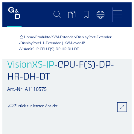
Suche
Produktvergleich
Merkliste
Sprachumscha
Home
Produkte
KVM-Extender
DisplayPort-Extender
DisplayPort1.1-Extender | KVM-over-IP
VisionXS-IP-CPU-F(S)-DP-HR-DH-DT
VisionXS-IP
-CPU-F(S)-DP-
HR-DH-DT
Art.-Nr. A1110575
Zurück zur letzten Ansicht