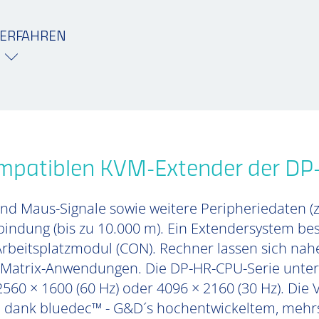
ERFAHREN
ompatiblen KVM-Extender der DP
und Maus-Signale sowie weitere Peripheriedaten (
rbindung (bis zu 10.000 m). Ein Extendersystem 
beitsplatzmodul (CON). Rechner lassen sich nahe
n Matrix-Anwendungen. Die DP-HR-CPU-Serie unters
560 × 1600 (60 Hz) oder 4096 × 2160 (30 Hz). Die
n dank bluedec™ - G&D´s hochentwickeltem, mehrs