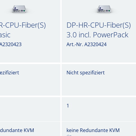
-CPU-Fiber(S)
DP-HR-CPU-Fiber(S)
asic
3.0 incl. PowerPack
. A2320423
Art.-Nr. A2320424
zifiziert
Nicht spezifiziert
1
edundante KVM
keine Redundante KVM