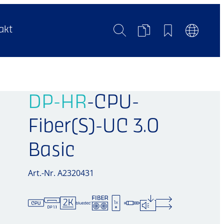
Suche
Produktvergleich
Merkliste
Sprachum
akt
DP-HR
-CPU-
Fiber(S)-UC 3.0
Basic
Art.-Nr. A2320431