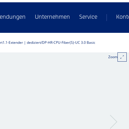
endungen
Unternehmen
Service
Kont
rt1.1-Extender | dediziert
DP-HR-CPU-Fiber(S)-UC 3.0 Basic
Zoom