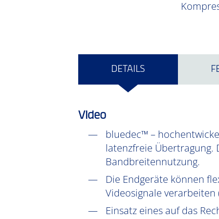
Kompress
DETAILS
F
Video
bluedec™ – hochentwickel
latenzfreie Übertragung. 
Bandbreitennutzung.
Die Endgeräte können fle
Videosignale verarbeiten
Einsatz eines auf das Rec