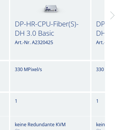
DP-HR-CPU-Fiber(S)-
DP-HR-CPU-
DH 3.0 Basic
DH 3.0 inc
Art.-Nr. A2320425
Art.-Nr. A23204
330 MPixel/s
330 MPixel/s
1
1
keine Redundante KVM
keine Redunda