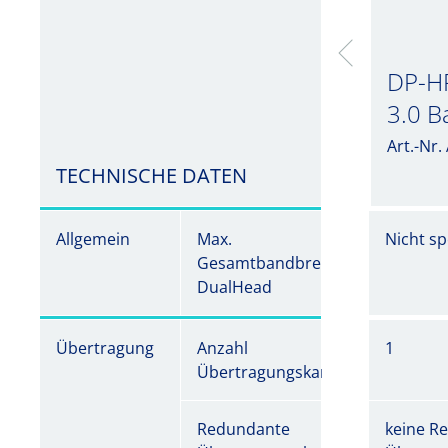
DP-HR
3.0 B
Art.-Nr
TECHNISCHE DATEN
Allgemein
Max.
Nicht spe
Gesamtbandbreite
DualHead
Übertragung
Anzahl
1
Übertragungskanäle
Redundante
keine R