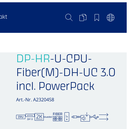
Suche
Produktvergleich
Merkliste
Sprachum
akt
DP-HR
-U-CPU-
Fiber(M)-DH-UC 3.0
incl. PowerPack
Art.-Nr. A2320458