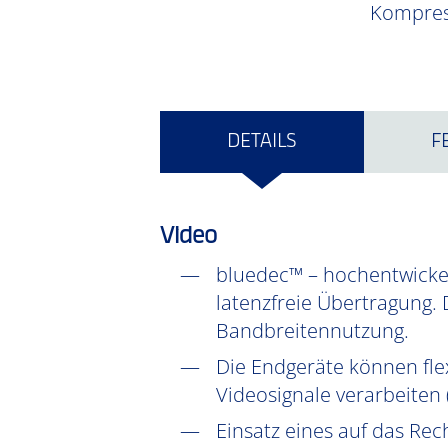
Kompress
DETAILS
F
Video
bluedec™ – hochentwickel
latenzfreie Übertragung. 
Bandbreitennutzung.
Die Endgeräte können fle
Videosignale verarbeiten
Einsatz eines auf das Rec