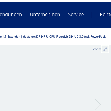
endungen
Unternehmen
Service
Kont
rt1.1-Extender | dediziert
DP-HR-U-CPU-Fiber(M)-DH-UC 3.0 incl. PowerPack
Zoom