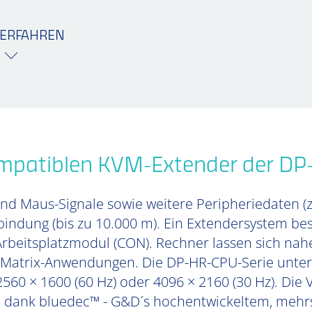
ERFAHREN
ompatiblen KVM-Extender der DP
und Maus-Signale sowie weitere Peripheriedaten (
rbindung (bis zu 10.000 m). Ein Extendersystem 
beitsplatzmodul (CON). Rechner lassen sich nahe
n Matrix-Anwendungen. Die DP-HR-CPU-Serie unters
560 × 1600 (60 Hz) oder 4096 × 2160 (30 Hz). Die
n dank bluedec™ - G&D´s hochentwickeltem, mehrs