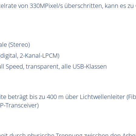
elrate von 330MPixel/s überschritten, kann es z
le (Stereo)
igital, 2-Kanal-LPCM)
l Speed, transparent, alle USB-Klassen
e beträgt bis zu 400 m über Lichtwellenleiter (Fib
P-Transceiver)
heit durch physische Trennung zwischen den Arb