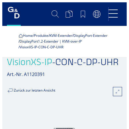
Suche
Produktvergleich
Merkliste
Sprachumscha
Home
Produkte
KVM-Extender
DisplayPort-Extender
DisplayPort1.2-Extender | KVM-over-IP
VisionXS-IP-CON-C-DP-UHR
VisionXS-IP
-CON-C-DP-UHR
Art.-Nr. A1120391
Zurück zur letzten Ansicht