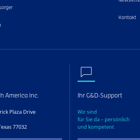
Newslette
sorger
Kontakt
n
h America Inc.
Ihr G&D-Support
ick Plaza Drive
Wir sind
für Sie da – persönlich
Texas 77032
und kompetent