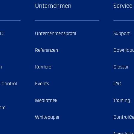
Unternehmen
Service
ITC
Unternehmensprofil
Support
Referenzen
Downloa
n
Karriere
Glossar
al Control
Events
FAQ
Mediathek
Training
ore
Whitepaper
ControlCe