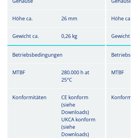
Gehäuse
Gehäuse
Höhe ca.
26 mm
Höhe ca.
Gewicht ca.
0,26 kg
Gewicht ca.
Betriebsbedingungen
Betriebsbe
MTBF
280.000 h at
MTBF
25°C
Konformitäten
CE konform
Konformitä
(siehe
Downloads)
UKCA konform
(siehe
Downloads)