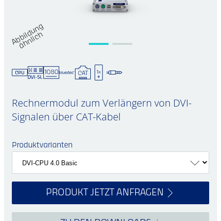
A
b
bi
d
u
n
g
ä
h
nli
c
n
l
h
Rechnermodul zum Verlängern von DVI-
Signalen über CAT-Kabel
Produktvarianten
PRODUKT JETZT ANFRAGEN