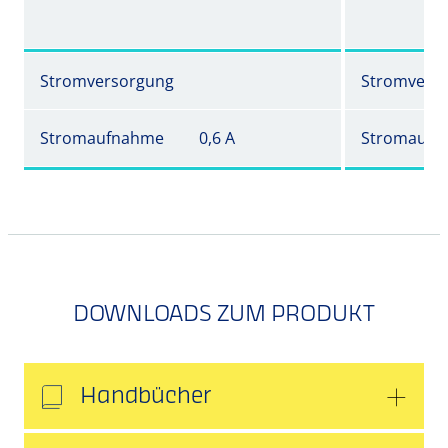
Stromversorgung
Stromvers
Stromaufnahme
0,6 A
Stromaufn
DOWNLOADS ZUM PRODUKT
Handbücher