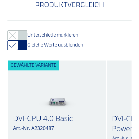
PRODUKTVERGLEICH
Unterschiede markieren
Gleiche Werte ausblenden
GEWÄHLTE VARIANTE
DVI-CPU 4.0 Basic
DVI-CPU 
PowerP
Art.-Nr. A2320487
Art.-Nr. A2