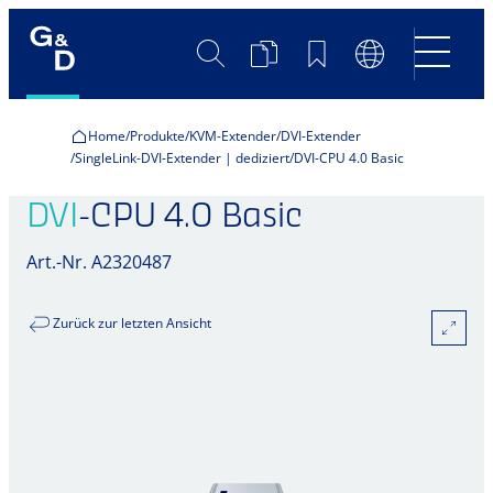
Suche
Produktvergleich
Merkliste
Sprachumscha
Home
Produkte
KVM-Extender
DVI-Extender
SingleLink-DVI-Extender | dediziert
DVI-CPU 4.0 Basic
DVI
-CPU 4.0 Basic
Art.-Nr. A2320487
Zurück zur letzten Ansicht