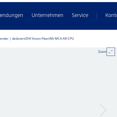
endungen
Unternehmen
Service
Kont
tender | dediziert
DVI-Vision-Fiber(M)-MC4-AR-CPU
Zoom