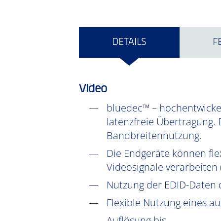
DETAILS
F
Video
bluedec™ – hochentwickel
latenzfreie Übertragung. 
Bandbreitennutzung.
Die Endgeräte können fle
Videosignale verarbeiten
Nutzung der EDID-Daten 
Flexible Nutzung eines a
Auflösung bis