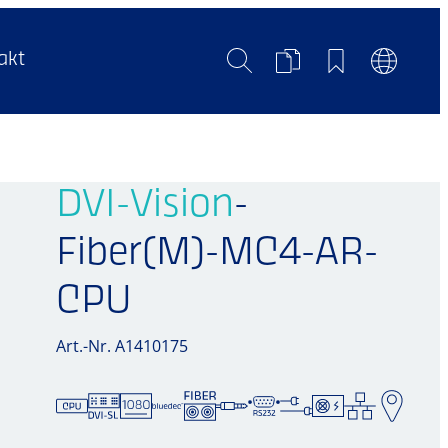
Suche
Produktvergleich
Merkliste
Sprachum
akt
DVI-Vision
-
Fiber(M)-MC4-AR-
CPU
Art.-Nr. A1410175