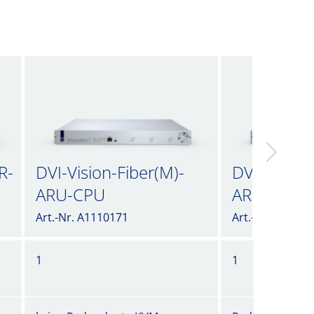
R-
DVI-Vision-Fiber(M)-
DVI-Vision-
ARU-CPU
ARU-CPU-
Art.-Nr. A1110171
Art.-Nr. A11102
1
1