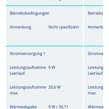
Betriebsbedingungen
Betriebsbe
Anmerkung
Nicht spezifiziert
Anmerkun
Stromversorgung 1
Stromverso
Leistungsaufnahme
9 W
Leistungs
Leerlauf
Leerlauf
Leistungsaufnahme
20,6 W
Leistungs
max.
max.
Wärmeabgabe
9 W / 30,71
Wärmeabg