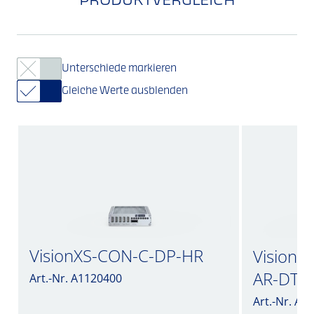
PRODUKTVERGLEICH
Unterschiede markieren
Gleiche Werte ausblenden
VisionXS-CON-C-DP-HR
VisionX
AR-DT
Art.-Nr. A1120400
Art.-Nr. A1