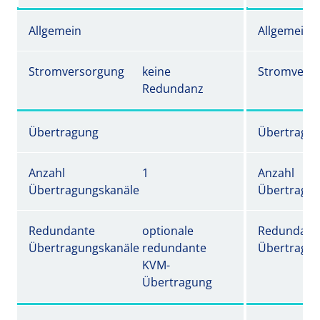
Allgemein
Allgemein
Stromversorgung
keine
Stromvers
Redundanz
Übertragung
Übertragu
Anzahl
1
Anzahl
Übertragungskanäle
Übertragun
Redundante
optionale
Redundant
Übertragungskanäle
redundante
Übertragun
KVM-
Übertragung