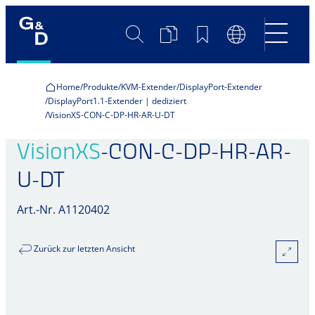
Suche
Produktvergleich
Merkliste
Sprachumscha
Home
Produkte
KVM-Extender
DisplayPort-Extender
DisplayPort1.1-Extender | dediziert
VisionXS-CON-C-DP-HR-AR-U-DT
VisionXS
-CON-C-DP-HR-AR-
U-DT
Art.-Nr. A1120402
Zurück zur letzten Ansicht