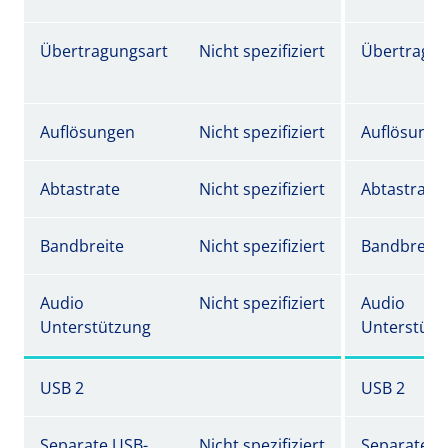
Übertragungsart
Nicht spezifiziert
Übertragun
Auflösungen
Nicht spezifiziert
Auflösunge
Abtastrate
Nicht spezifiziert
Abtastrate
Bandbreite
Nicht spezifiziert
Bandbreite
Audio
Nicht spezifiziert
Audio
Unterstützung
Unterstütz
USB 2
USB 2
Separate USB-
Nicht spezifiziert
Separate U