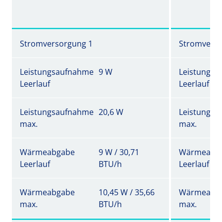
Stromversorgung 1
Stromverso
Leistungsaufnahme
9 W
Leistungs
Leerlauf
Leerlauf
Leistungsaufnahme
20,6 W
Leistungs
max.
max.
Wärmeabgabe
9 W / 30,71
Wärmeabg
Leerlauf
BTU/h
Leerlauf
Wärmeabgabe
10,45 W / 35,66
Wärmeabg
max.
BTU/h
max.