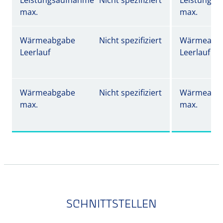
Leistungsaufnahme
Nicht spezifiziert
Leistungs
max.
max.
Wärmeabgabe
Nicht spezifiziert
Wärmeabg
Leerlauf
Leerlauf
Wärmeabgabe
Nicht spezifiziert
Wärmeabg
max.
max.
SCHNITTSTELLEN