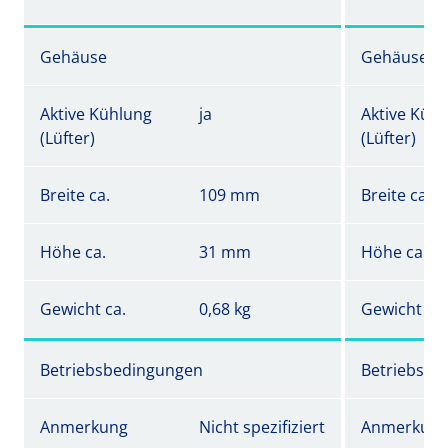
Gehäuse
Gehäuse
Aktive Kühlung
ja
Aktive Küh
(Lüfter)
(Lüfter)
Breite ca.
109 mm
Breite ca.
Höhe ca.
31 mm
Höhe ca.
Gewicht ca.
0,68 kg
Gewicht ca.
Betriebsbedingungen
Betriebsbe
Anmerkung
Nicht spezifiziert
Anmerkun