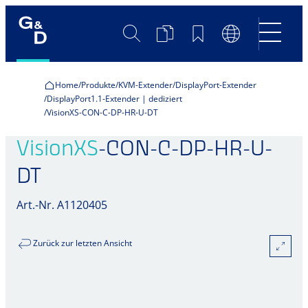
Suche
Produktvergleich
Merkliste
Sprachumscha
Home
Produkte
KVM-Extender
DisplayPort-Extender
DisplayPort1.1-Extender | dediziert
VisionXS-CON-C-DP-HR-U-DT
VisionXS
-CON-C-DP-HR-U-
DT
Art.-Nr. A1120405
Zurück zur letzten Ansicht