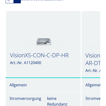
VisionXS-CON-C-DP-HR
VisionX
AR-DT
Art.-Nr. A1120400
Art.-Nr. A1
Allgemein
Allgemein
Stromversorgung
keine
Stromvers
Redundanz