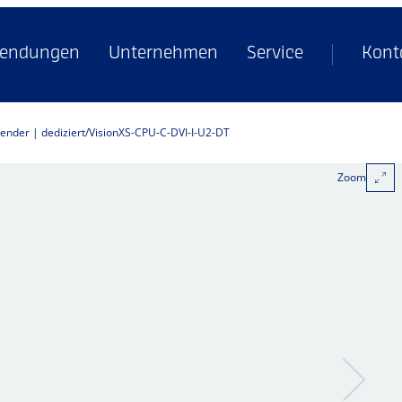
endungen
Unternehmen
Service
Kont
tender | dediziert
VisionXS-CPU-C-DVI-I-U2-DT
Zoom