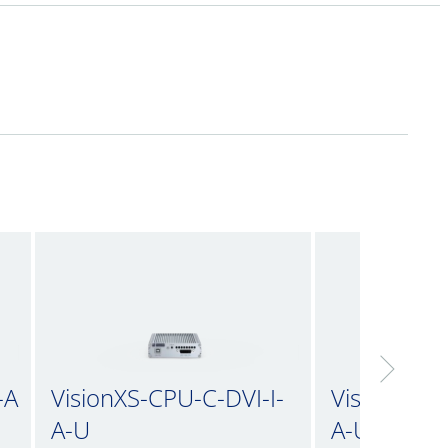
-A
VisionXS-CPU-C-DVI-I-
VisionXS-C
A-U
A-U2