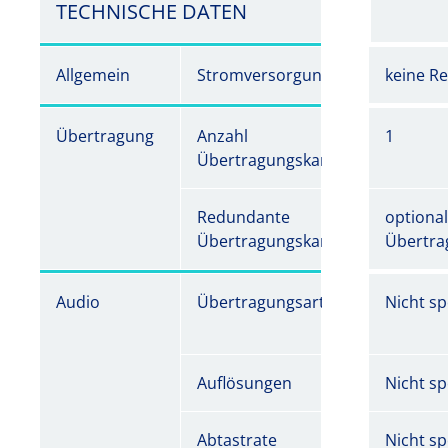
TECHNISCHE DATEN
Allgemein
Stromversorgung
keine R
Übertragung
Anzahl
1
Übertragungskanäle
Redundante
optiona
Übertragungskanäle
Übertra
Audio
Übertragungsart
Nicht spe
Auflösungen
Nicht spe
Abtastrate
Nicht spe