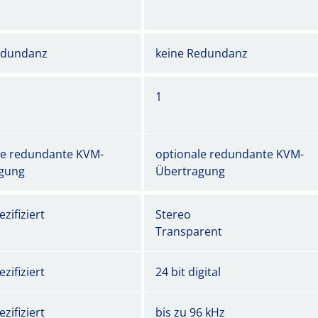
edundanz
keine Redundanz
1
le redundante KVM-
optionale redundante KVM-
gung
Übertragung
zifiziert
Stereo
Transparent
zifiziert
24 bit digital
zifiziert
bis zu 96 kHz