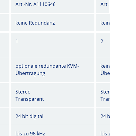
Art.-Nr. A1110646
Art.-Nr. A11106
keine Redundanz
keine Redunda
1
2
optionale redundante KVM-
keine Redunda
Übertragung
Übertragung
Stereo
Stereo
Transparent
Transparent
24 bit digital
24 bit digital
bis zu 96 kHz
bis zu 96 kHz