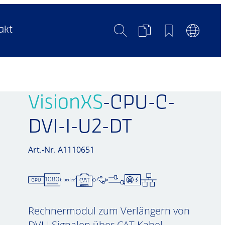
Suche
Produktvergleich
Merkliste
Sprachum
akt
VisionXS
-CPU-C-
DVI-I-U2-DT
Art.-Nr. A1110651
Rechnermodul zum Verlängern von
DVI-I Signalen über CAT-Kabel