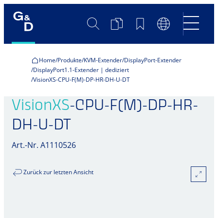
Suche
Produktvergleich
Merkliste
Sprachumscha
Home
Produkte
KVM-Extender
DisplayPort-Extender
DisplayPort1.1-Extender | dediziert
VisionXS-CPU-F(M)-DP-HR-DH-U-DT
VisionXS
-CPU-F(M)-DP-HR-
DH-U-DT
Art.-Nr. A1110526
Zurück zur letzten Ansicht