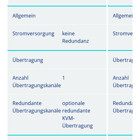
Allgemein
Allgemein
Stromversorgung
keine
Stromvers
Redundanz
Übertragung
Übertragu
Anzahl
1
Anzahl
Übertragungskanäle
Übertragun
Redundante
optionale
Redundant
Übertragungskanäle
redundante
Übertragun
KVM-
Übertragung