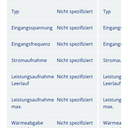
Typ
Nicht spezifiziert
Typ
Eingangsspannung
Nicht spezifiziert
Eingangss
Eingangsfrequenz
Nicht spezifiziert
Eingangsfr
Stromaufnahme
Nicht spezifiziert
Stromaufn
Leistungsaufnahme
Nicht spezifiziert
Leistungs
Leerlauf
Leerlauf
Leistungsaufnahme
Nicht spezifiziert
Leistungs
max.
max.
Wärmeabgabe
Nicht spezifiziert
Wärmeabg