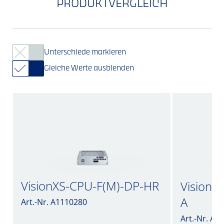
PRODUKTVERGLEICH
Unterschiede markieren
Gleiche Werte ausblenden
VisionXS-CPU-F(M)-DP-HR
VisionX
A
Art.-Nr. A1110280
Art.-Nr. A1