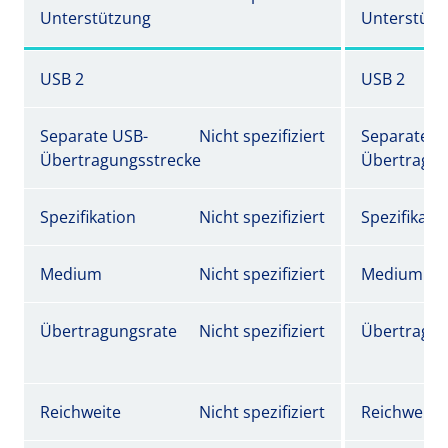
Unterstützung
Unterstütz
USB 2
USB 2
Separate USB-
Nicht spezifiziert
Separate U
Übertragungsstrecke
Übertragun
Spezifikation
Nicht spezifiziert
Spezifikati
Medium
Nicht spezifiziert
Medium
Übertragungsrate
Nicht spezifiziert
Übertragun
Reichweite
Nicht spezifiziert
Reichweite