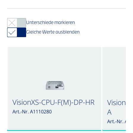
Unterschiede markieren
Gleiche Werte ausblenden
VisionXS-CPU-F(M)-DP-HR
VisionX
A
Art.-Nr. A1110280
Art.-Nr. A1