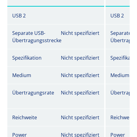
USB 2
USB 2
Separate USB-
Nicht spezifiziert
Separate U
Übertragungsstrecke
Übertragun
Spezifikation
Nicht spezifiziert
Spezifikati
Medium
Nicht spezifiziert
Medium
Übertragungsrate
Nicht spezifiziert
Übertragun
Reichweite
Nicht spezifiziert
Reichweite
Power
Nicht spezifiziert
Power