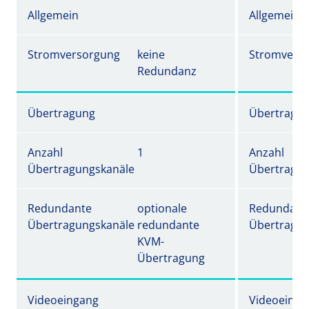
Allgemein
Allgemein
Stromversorgung
keine
Stromvers
Redundanz
Übertragung
Übertragu
Anzahl
1
Anzahl
Übertragungskanäle
Übertragun
Redundante
optionale
Redundant
Übertragungskanäle
redundante
Übertragun
KVM-
Übertragung
Videoeingang
Videoeinga