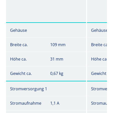
Gehäuse
Gehäuse
Breite ca.
109 mm
Breite ca.
Höhe ca.
31 mm
Höhe ca.
Gewicht ca.
0,67 kg
Gewicht ca.
Stromversorgung 1
Stromverso
Stromaufnahme
1,1 A
Stromaufn