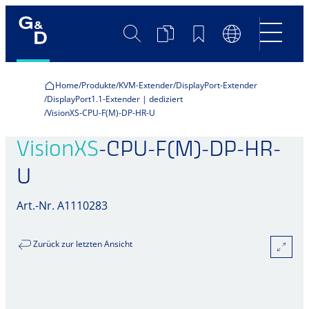
Suche
Produktvergleich
Merkliste
Sprachumscha
Home
Produkte
KVM-Extender
DisplayPort-Extender
DisplayPort1.1-Extender | dediziert
VisionXS-CPU-F(M)-DP-HR-U
VisionXS
-CPU-F(M)-DP-HR-
U
Art.-Nr. A1110283
Zurück zur letzten Ansicht