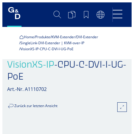
Suche
Produktvergleich
Merkliste
Sprachumscha
Home
Produkte
KVM-Extender
DVI-Extender
SingleLink-DVI-Extender | KVM-over-IP
VisionXS-IP-CPU-C-DVI-I-UG-PoE
VisionXS-IP
-CPU-C-DVI-I-UG-
PoE
Art.-Nr. A1110702
Zurück zur letzten Ansicht