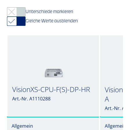
Unterschiede markieren
Gleiche Werte ausblenden
VisionXS-CPU-F(S)-DP-HR
VisionX
A
Art.-Nr. A1110288
Art.-Nr. A1
Allgemein
Allgemein