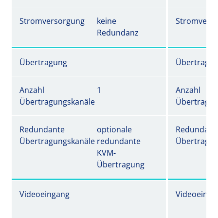
Stromversorgung
keine
Stromvers
Redundanz
Übertragung
Übertragu
Anzahl
1
Anzahl
Übertragungskanäle
Übertragun
Redundante
optionale
Redundant
Übertragungskanäle
redundante
Übertragun
KVM-
Übertragung
Videoeingang
Videoeinga