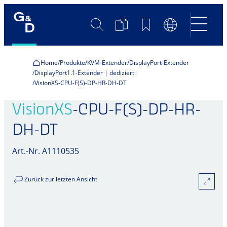
Suche
Produktvergleich
Merkliste
Sprachumscha
Home
Produkte
KVM-Extender
DisplayPort-Extender
DisplayPort1.1-Extender | dediziert
VisionXS-CPU-F(S)-DP-HR-DH-DT
VisionXS
-CPU-F(S)-DP-HR-
DH-DT
Art.-Nr. A1110535
Zurück zur letzten Ansicht