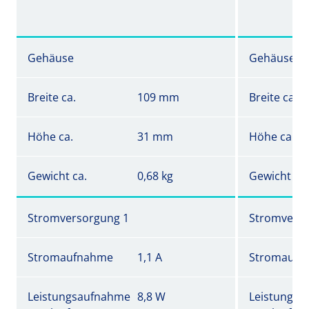
Gehäuse
Gehäuse
Breite ca.
109 mm
Breite ca.
Höhe ca.
31 mm
Höhe ca.
Gewicht ca.
0,68 kg
Gewicht ca.
Stromversorgung 1
Stromverso
Stromaufnahme
1,1 A
Stromaufn
Leistungsaufnahme
8,8 W
Leistungs