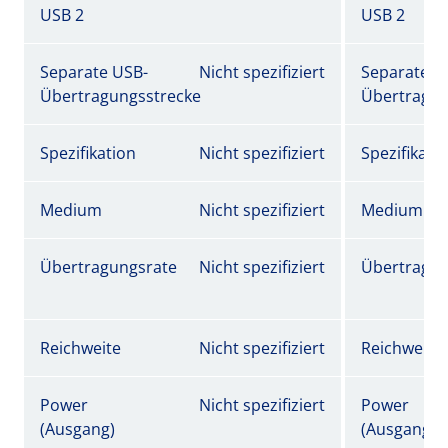
USB 2
USB 2
Separate USB-
Nicht spezifiziert
Separate U
Übertragungsstrecke
Übertragun
Spezifikation
Nicht spezifiziert
Spezifikati
Medium
Nicht spezifiziert
Medium
Übertragungsrate
Nicht spezifiziert
Übertragun
Reichweite
Nicht spezifiziert
Reichweite
Power
Nicht spezifiziert
Power
(Ausgang)
(Ausgang)