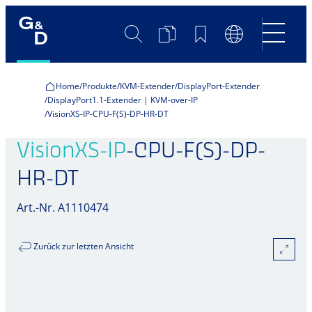
Suche
Produktvergleich
Merkliste
Sprachumscha
Home
Produkte
KVM-Extender
DisplayPort-Extender
DisplayPort1.1-Extender | KVM-over-IP
VisionXS-IP-CPU-F(S)-DP-HR-DT
VisionXS-IP
-CPU-F(S)-DP-
HR-DT
Art.-Nr. A1110474
Zurück zur letzten Ansicht