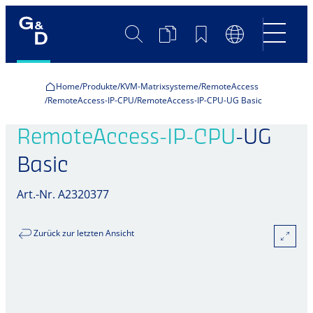
Suche
Produktvergleich
Merkliste
Sprachumscha
Home
Produkte
KVM-Matrixsysteme
RemoteAccess
RemoteAccess-IP-CPU
RemoteAccess-IP-CPU-UG Basic
RemoteAccess-IP-CPU
-UG
Basic
Art.-Nr. A2320377
Zurück zur letzten Ansicht