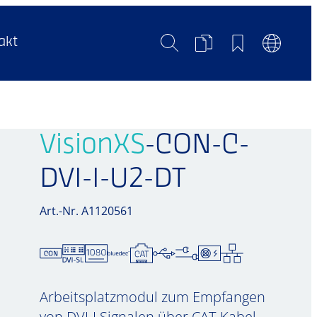
Suche
Produktvergleich
Merkliste
Sprachum
akt
VisionXS
-CON-C-
DVI-I-U2-DT
Art.-Nr. A1120561
Arbeitsplatzmodul zum Empfangen
von DVI-I Signalen über CAT-Kabel