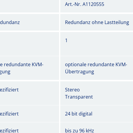
Art.-Nr. A1120555
edundanz
Redundanz ohne Lastteilung
1
le redundante KVM-
optionale redundante KVM-
gung
Übertragung
zifiziert
Stereo
Transparent
zifiziert
24 bit digital
zifiziert
bis zu 96 kHz