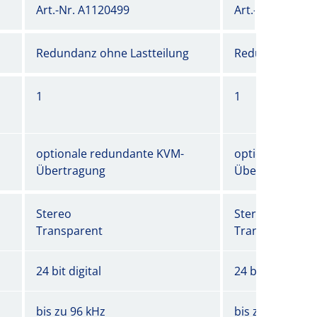
Art.-Nr. A1120499
Art.-Nr. A11205
Redundanz ohne Lastteilung
Redundanz ohne
1
1
optionale redundante KVM-
optionale red
Übertragung
Übertragung
Stereo
Stereo
Transparent
Transparent
24 bit digital
24 bit digital
bis zu 96 kHz
bis zu 96 kHz