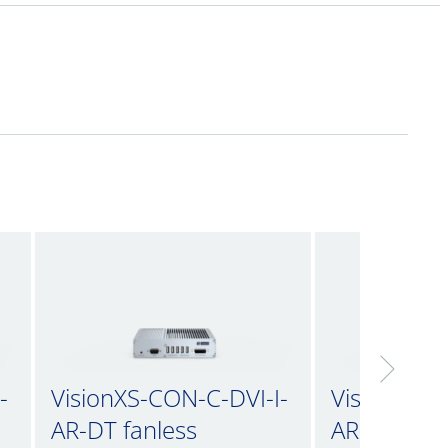
-
VisionXS-CON-C-DVI-I-
VisionXS-C
AR-DT fanless
AR-U-DT