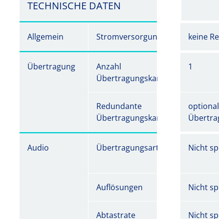
TECHNISCHE DATEN
Allgemein
Stromversorgung
keine R
Übertragung
Anzahl
1
Übertragungskanäle
Redundante
optiona
Übertragungskanäle
Übertra
Audio
Übertragungsart
Nicht spe
Auflösungen
Nicht spe
Abtastrate
Nicht spe