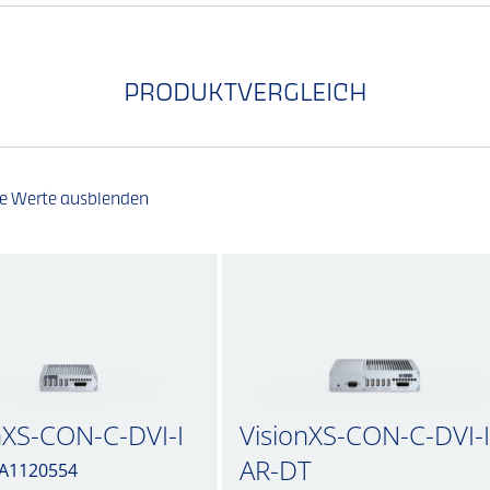
PRODUKTVERGLEICH
he Werte ausblenden
nXS-CON-C-DVI-I
VisionXS-CON-C-DVI-I
AR-DT
. A1120554