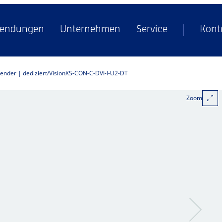
endungen
Unternehmen
Service
Kont
tender | dediziert
VisionXS-CON-C-DVI-I-U2-DT
Zoom