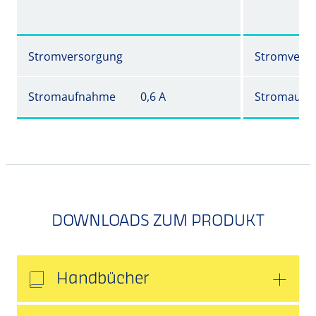
Stromversorgung
Stromvers
Stromaufnahme
0,6 A
Stromaufn
DOWNLOADS ZUM PRODUKT
Handbücher