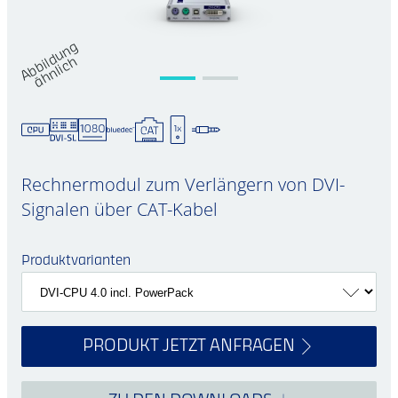
A
b
bi
d
u
n
g
ä
h
nli
c
n
l
h
Rechnermodul zum Verlängern von DVI-
Signalen über CAT-Kabel
Produktvarianten
PRODUKT JETZT ANFRAGEN