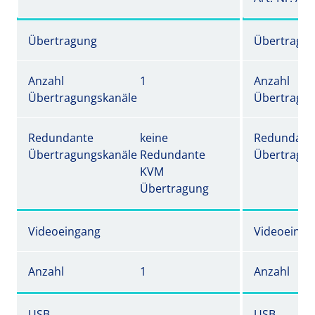
Übertragung
Übertragu
Anzahl
1
Anzahl
Übertragungskanäle
Übertragun
Redundante
keine
Redundant
Übertragungskanäle
Redundante
Übertragun
KVM
Übertragung
Videoeingang
Videoeinga
Anzahl
1
Anzahl
USB
USB