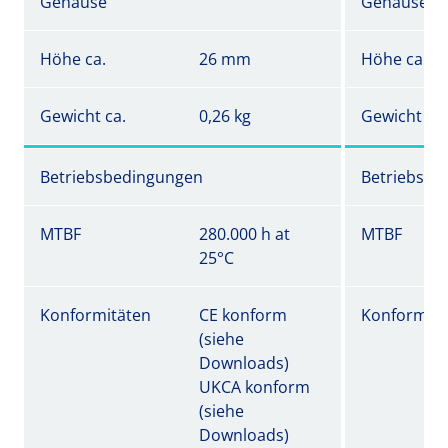
Gehäuse
Gehäuse
Höhe ca.
26 mm
Höhe ca.
Gewicht ca.
0,26 kg
Gewicht ca.
Betriebsbedingungen
Betriebsbe
MTBF
280.000 h at
MTBF
25°C
Konformitäten
CE konform
Konformitä
(siehe
Downloads)
UKCA konform
(siehe
Downloads)