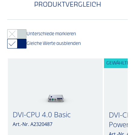
PRODUKTVERGLEICH
Unterschiede markieren
Gleiche Werte ausblenden
GEWÄHLTE V
DVI-CPU 4.0 Basic
DVI-CPU 
PowerP
Art.-Nr. A2320487
Art.-Nr. A2