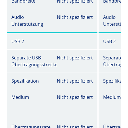
Bandbreite
Nicht spezifiziert
Bandbreite
Audio
Nicht spezifiziert
Audio
Unterstützung
Unterstütz
USB 2
USB 2
Separate USB-
Nicht spezifiziert
Separate U
Übertragungsstrecke
Übertragun
Spezifikation
Nicht spezifiziert
Spezifikati
Medium
Nicht spezifiziert
Medium
Übertragungsrate
Nicht spezifiziert
Übertragun