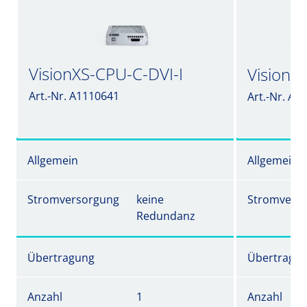
VisionXS-CPU-C-DVI-I
VisionX
Art.-Nr. A1110641
Art.-Nr. A1
Allgemein
Allgemein
Stromversorgung
keine
Stromvers
Redundanz
Übertragung
Übertragu
Anzahl
1
Anzahl