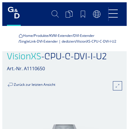
Suche
Produktvergleich
Merkliste
Sprachumscha
Home
Produkte
KVM-Extender
DVI-Extender
SingleLink-DVI-Extender | dediziert
VisionXS-CPU-C-DVI-I-U2
VisionXS
-CPU-C-DVI-I-U2
Art.-Nr. A1110650
Zurück zur letzten Ansicht