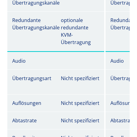
Übertragungskanäle
Übertragun
Redundante
optionale
Redundant
Übertragungskanäle
redundante
Übertragun
KVM-
Übertragung
Audio
Audio
Übertragungsart
Nicht spezifiziert
Übertragun
Auflösungen
Nicht spezifiziert
Auflösunge
Abtastrate
Nicht spezifiziert
Abtastrate