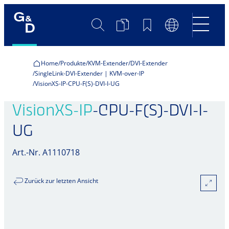
Suche
Produktvergleich
Merkliste
Sprachumscha
Home
Produkte
KVM-Extender
DVI-Extender
SingleLink-DVI-Extender | KVM-over-IP
VisionXS-IP-CPU-F(S)-DVI-I-UG
VisionXS-IP
-CPU-F(S)-DVI-I-
UG
Art.-Nr. A1110718
Zurück zur letzten Ansicht