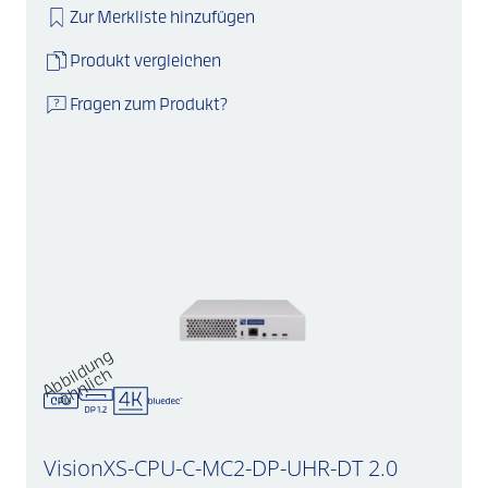
Zur Merkliste hinzufügen
Produkt vergleichen
Fragen zum Produkt?
A
b
d
u
n
g
ä
h
nli
c
bil
h
VisionXS-CPU-C-MC2-DP-UHR-DT 2.0