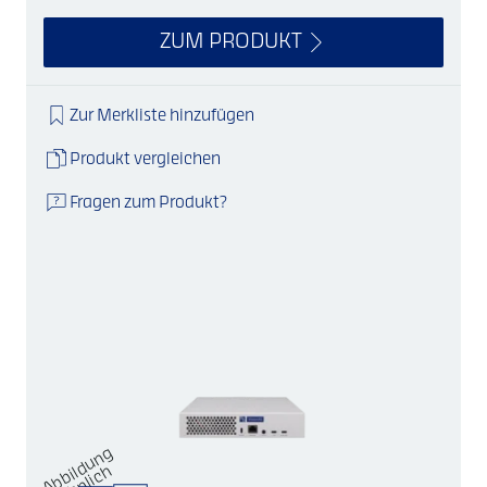
ZUM PRODUKT
Zur Merkliste hinzufügen
Produkt vergleichen
Fragen zum Produkt?
A
b
d
u
n
g
ä
h
nli
c
bil
h