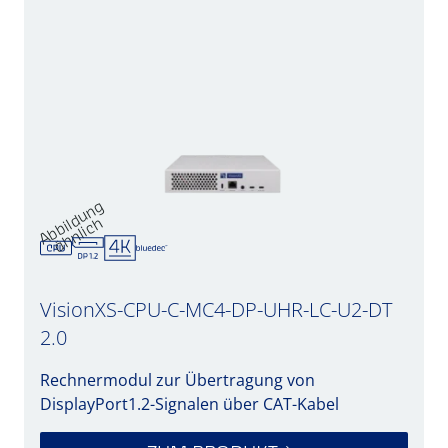
A
b
d
u
n
g
ä
h
nli
c
bil
h
VisionXS-CPU-C-MC4-DP-UHR-LC-U2-DT
2.0
Rechnermodul zur Übertragung von
DisplayPort1.2-Signalen über CAT-Kabel