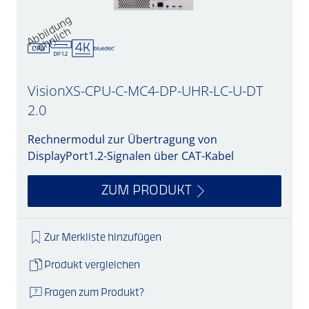
A
b
d
u
n
g
ä
h
nli
c
bil
h
VisionXS-CPU-C-MC4-DP-UHR-LC-U-DT
2.0
Rechnermodul zur Übertragung von
DisplayPort1.2-Signalen über CAT-Kabel
ZUM PRODUKT
Zur Merkliste hinzufügen
Produkt vergleichen
Fragen zum Produkt?