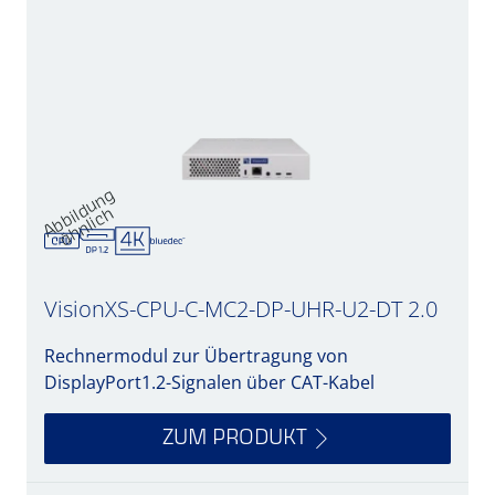
A
b
d
u
n
g
ä
h
nli
c
bil
h
VisionXS-CPU-C-MC2-DP-UHR-U2-DT 2.0
Rechnermodul zur Übertragung von
DisplayPort1.2-Signalen über CAT-Kabel
ZUM PRODUKT