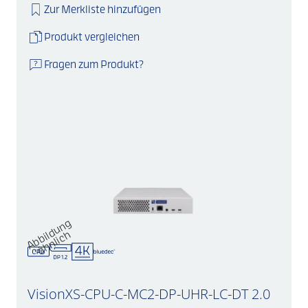
Zur Merkliste hinzufügen
Produkt vergleichen
Fragen zum Produkt?
A
b
d
u
n
g
ä
h
nli
c
bil
h
VisionXS-CPU-C-MC2-DP-UHR-LC-DT 2.0