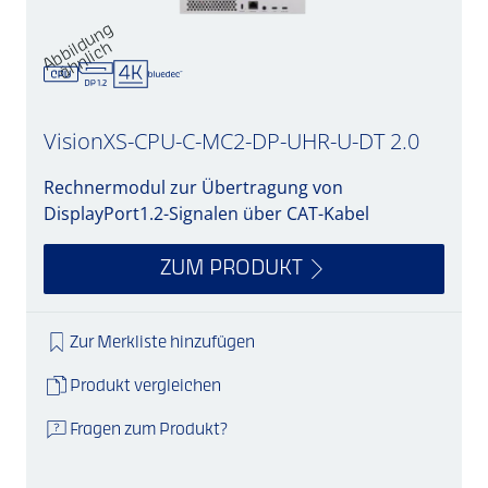
A
b
d
u
n
g
ä
h
nli
c
bil
h
VisionXS-CPU-C-MC2-DP-UHR-U-DT 2.0
Rechnermodul zur Übertragung von
DisplayPort1.2-Signalen über CAT-Kabel
ZUM PRODUKT
Zur Merkliste hinzufügen
Produkt vergleichen
Fragen zum Produkt?