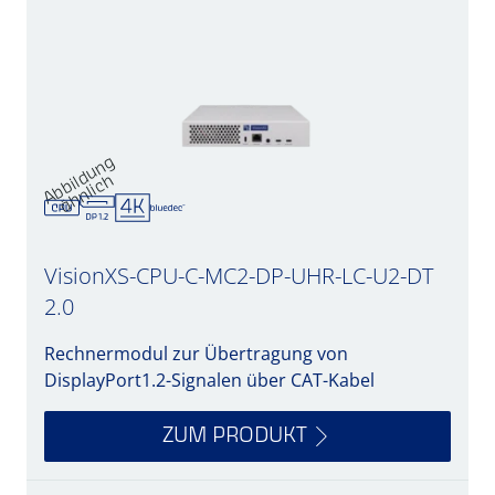
A
b
d
u
n
g
ä
h
nli
c
bil
h
VisionXS-CPU-C-MC2-DP-UHR-LC-U2-DT
2.0
Rechnermodul zur Übertragung von
DisplayPort1.2-Signalen über CAT-Kabel
ZUM PRODUKT