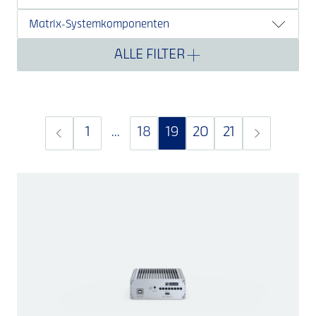
Matrix-Systemkomponenten
ALLE FILTER
1
...
18
19
20
21