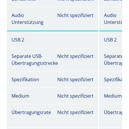
Audio
Nicht spezifiziert
Audio
Unterstützung
Unterstütz
USB 2
USB 2
Separate USB-
Nicht spezifiziert
Separate U
Übertragungsstrecke
Übertragun
Spezifikation
Nicht spezifiziert
Spezifikati
Medium
Nicht spezifiziert
Medium
Übertragungsrate
Nicht spezifiziert
Übertragun