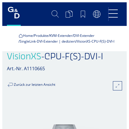
Suche
Produktvergleich
Merkliste
Sprachumscha
Home
Produkte
KVM-Extender
DVI-Extender
SingleLink-DVI-Extender | dediziert
VisionXS-CPU-F(S)-DVI-I
VisionXS
-CPU-F(S)-DVI-I
Art.-Nr. A1110665
Zurück zur letzten Ansicht