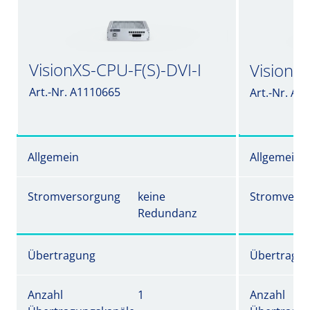
VisionXS-CPU-F(S)-DVI-I
VisionXS
Art.-Nr. A1110665
Art.-Nr. A1
Allgemein
Allgemein
Stromversorgung
keine
Stromvers
Redundanz
Übertragung
Übertragu
Anzahl
1
Anzahl