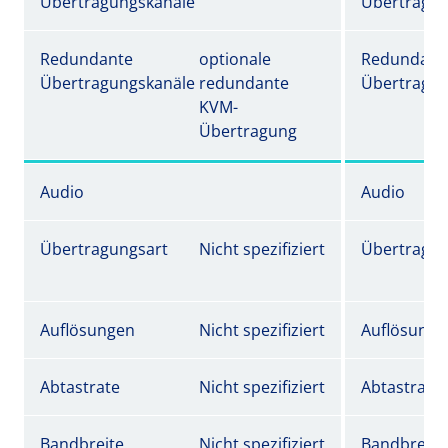
Übertragungskanäle
Übertragun
Redundante
optionale
Redundant
Übertragungskanäle
redundante
Übertragun
KVM-
Übertragung
Audio
Audio
Übertragungsart
Nicht spezifiziert
Übertragun
Auflösungen
Nicht spezifiziert
Auflösunge
Abtastrate
Nicht spezifiziert
Abtastrate
Bandbreite
Nicht spezifiziert
Bandbreite