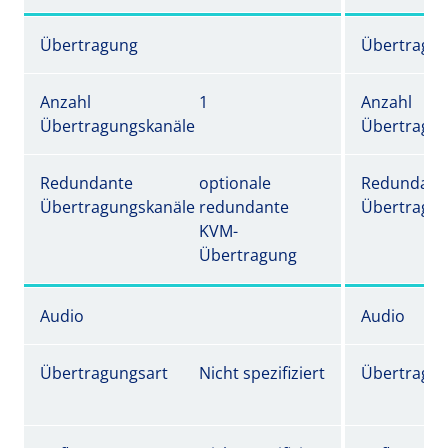
Übertragung
Übertragu
Anzahl
1
Anzahl
Übertragungskanäle
Übertragun
Redundante
optionale
Redundant
Übertragungskanäle
redundante
Übertragun
KVM-
Übertragung
Audio
Audio
Übertragungsart
Nicht spezifiziert
Übertragun