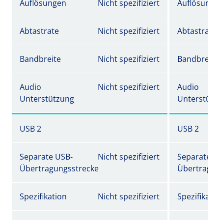
Auflösungen
Nicht spezifiziert
Auflösunge
Abtastrate
Nicht spezifiziert
Abtastrate
Bandbreite
Nicht spezifiziert
Bandbreite
Audio
Nicht spezifiziert
Audio
Unterstützung
Unterstütz
USB 2
USB 2
Separate USB-
Nicht spezifiziert
Separate U
Übertragungsstrecke
Übertragun
Spezifikation
Nicht spezifiziert
Spezifikati