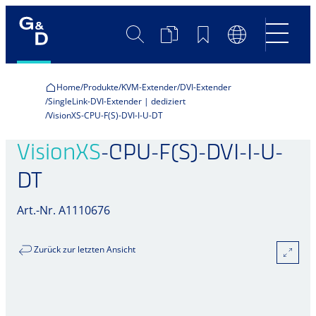
Suche
Produktvergleich
Merkliste
Sprachumscha
Home
Produkte
KVM-Extender
DVI-Extender
SingleLink-DVI-Extender | dediziert
VisionXS-CPU-F(S)-DVI-I-U-DT
VisionXS
-CPU-F(S)-DVI-I-U-
DT
Art.-Nr. A1110676
Zurück zur letzten Ansicht