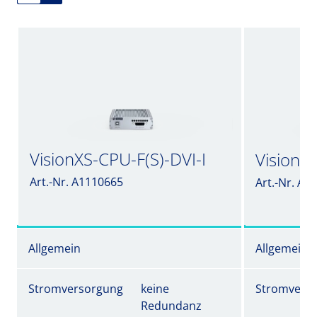
VisionXS-CPU-F(S)-DVI-I
VisionXS
Art.-Nr. A1110665
Art.-Nr. A1
Allgemein
Allgemein
Stromversorgung
keine
Stromvers
Redundanz