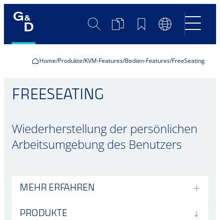
Suche
Produktvergleich
Merkliste
Sprachumscha
Home
Produkte
KVM-Features
Bedien-Features
FreeSeating
FREESEATING
Wiederherstellung der persönlichen
Arbeitsumgebung des Benutzers
MEHR ERFAHREN
PRODUKTE